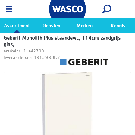
Wasco App
Bekijk
Ga naar de Wasco app
Assortiment
Diensten
Merken
Kennis
Geberit Monolith Plus staandewc, 114cm: zandgrijs
glas,
artikelnr: 21442799
leveranciersnr: 131.233.JL.7