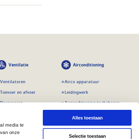
Ventilatie
Airconditioning
Ventilatoren
Airco apparatuur
Toevoer en afvoer
Leidingwerk
Doorvoeren
Airconditioning toebehoren
Balansventilatie WTW
Gereedschap en
Alles toestaan
meetapparatuur
Service & onderhoud
al media te
Service en onderhoud
 van onze
Regelingen
Selectie toestaan