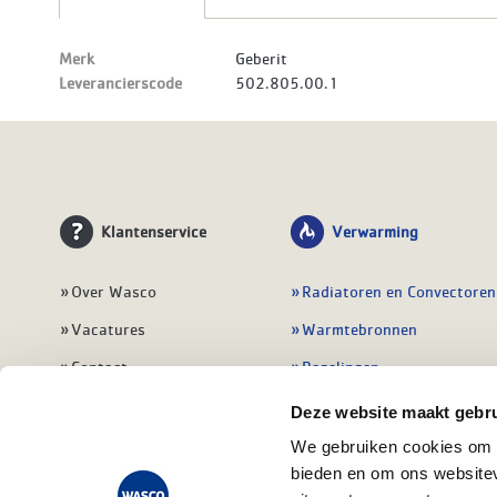
Merk
Geberit
Leverancierscode
502.805.00.1
Klantenservice
Verwarming
Over Wasco
Radiatoren en Convectoren
Vacatures
Warmtebronnen
Contact
Regelingen
Wasco Nieuwsbrief
Vloerverwarming
Deze website maakt gebru
Vestigingen
Leidingwerk
We gebruiken cookies om c
bieden en om ons websitev
Klant worden
Warmwatertoestellen