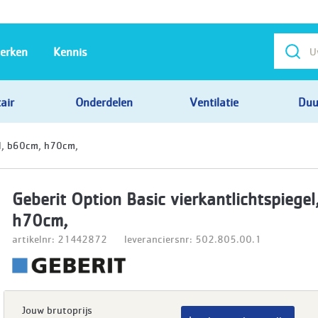
erken
Kennis
air
Onderdelen
Ventilatie
Duu
el, b60cm, h70cm,
Geberit Option Basic vierkantlichtspiege
h70cm,
artikelnr: 21442872
leveranciersnr: 502.805.00.1
Jouw brutoprijs