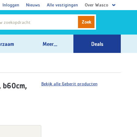
Inloggen
Nieuws
Alle vestigingen
Over Wasco
Zoek
rzaam
Meer...
Deals
Bekijk alle Geberit producten
l, b60cm,