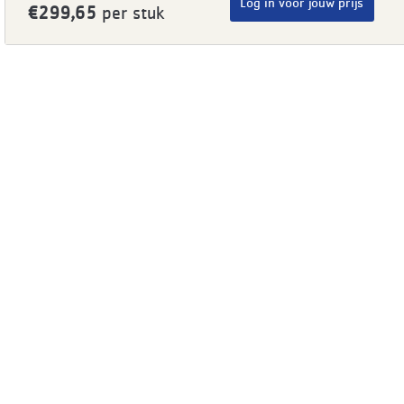
Log in voor jouw prijs
€299,65
per stuk