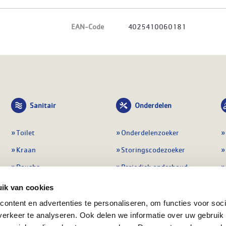
EAN-Code
4025410060181
Sanitair
Onderdelen
Toilet
Onderdelenzoeker
Kraan
Storingscodezoeker
Douche
Periodiek onderhoud
Wastafel
Pompen
ik van cookies
Badmeubel
Regelapparatuur
ontent en advertenties te personaliseren, om functies voor soci
erkeer te analyseren. Ook delen we informatie over uw gebruik
Afvoeren
Preventie & detectie