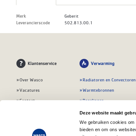
Merk
Geberit
Leverancierscode
502.813.00.1
Klantenservice
Verwarming
Over Wasco
Radiatoren en Convectoren
Vacatures
Warmtebronnen
Contact
Regelingen
Wasco Nieuwsbrief
Vloerverwarming
Deze website maakt gebru
Vestigingen
Leidingwerk
We gebruiken cookies om c
bieden en om ons websitev
Klant worden
Warmwatertoestellen