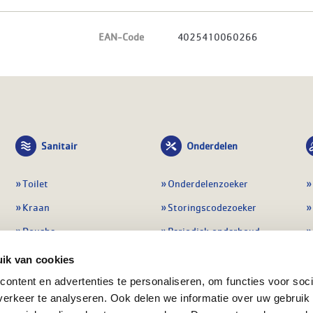
EAN-Code
4025410060266
Sanitair
Onderdelen
Toilet
Onderdelenzoeker
Kraan
Storingscodezoeker
Douche
Periodiek onderhoud
Wastafel
Pompen
ik van cookies
Badmeubel
Regelapparatuur
ontent en advertenties te personaliseren, om functies voor soci
erkeer te analyseren. Ook delen we informatie over uw gebruik
Afvoeren
Preventie & detectie