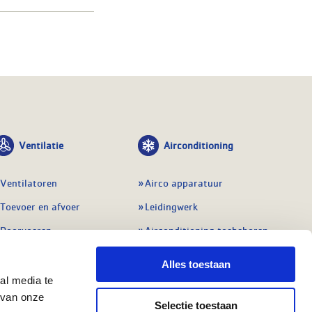
Ventilatie
Airconditioning
Ventilatoren
Airco apparatuur
Toevoer en afvoer
Leidingwerk
Doorvoeren
Airconditioning toebehoren
Balansventilatie WTW
Gereedschap en
Alles toestaan
meetapparatuur
Service & onderhoud
al media te
Service en onderhoud
 van onze
Regelingen
Selectie toestaan