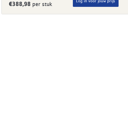
Log in voor jouw prijs
€388,98
per stuk