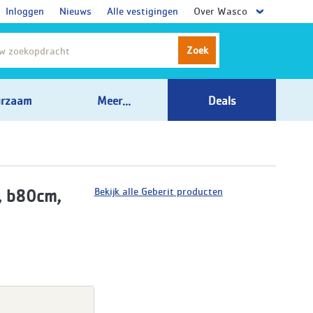
Inloggen
Nieuws
Alle vestigingen
Over Wasco
Zoek
rzaam
Meer...
Deals
Bekijk alle Geberit producten
l, b80cm,