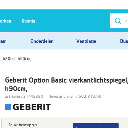
erken
Kennis
air
Onderdelen
Ventilatie
Duu
el, b80cm, h90cm,
Geberit Option Basic vierkantlichtspiege
h90cm,
artikelnr: 21442880
leveranciersnr: 502.813.00.1
Jouw brutoprijs