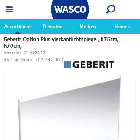
Wasco App
Bekijk
Ga naar de Wasco app
Assortiment
Diensten
Merken
Kennis
Geberit Option Plus vierkantlichtspiegel, b75cm,
h70cm,
artikelnr: 21442853
leveranciersnr: 502.782.00.1