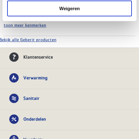
Lengte
500 mm
Weigeren
Hoogte
500 mm
Breedte
500 mm
toon meer kenmerken
Bekijk alle Geberit producten
Klantenservice
Verwarming
Sanitair
Onderdelen