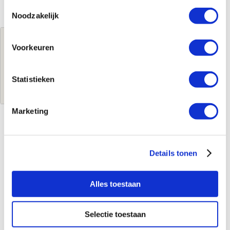
Toestemmingsselectie
Noodzakelijk
Jouw brutoprijs
Voorkeuren
€547,43
per stuk
Statistieken
Log in voor jouw prijs
Marketing
Kenmerken
Details tonen
Merk
Geberit
Leverancierscode
502.796.00.1
EAN-Code
4025410060112
Alles toestaan
Product soort
Spiegel
Serie
Option
Selectie toestaan
Model
Rond
Materiaal
Glas aluminium