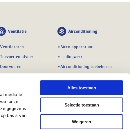
Ventilatie
Airconditioning
Ventilatoren
Airco apparatuur
Toevoer en afvoer
Leidingwerk
Doorvoeren
Airconditioning toebehoren
Balansventilatie WTW
Gereedschap en
meetapparatuur
Service & onderhoud
Alles toestaan
Service en onderhoud
al media te
Regelingen
 van onze
Regelapparatuur
Selectie toestaan
Alle ventilatie
deze gegevens
Alle koeling
 op basis van
Weigeren