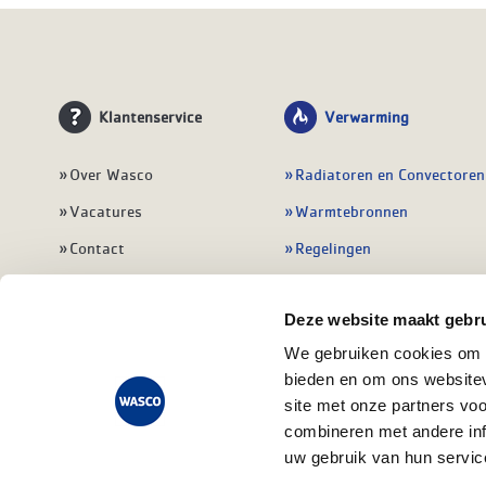
Klantenservice
Verwarming
Over Wasco
Radiatoren en Convectoren
Vacatures
Warmtebronnen
Contact
Regelingen
Wasco Nieuwsbrief
Vloerverwarming
Deze website maakt gebru
Vestigingen
Leidingwerk
We gebruiken cookies om c
Klant worden
Warmwatertoestellen
bieden en om ons websitev
Veelgestelde vragen
Alle verwarming
site met onze partners vo
combineren met andere inf
uw gebruik van hun servic