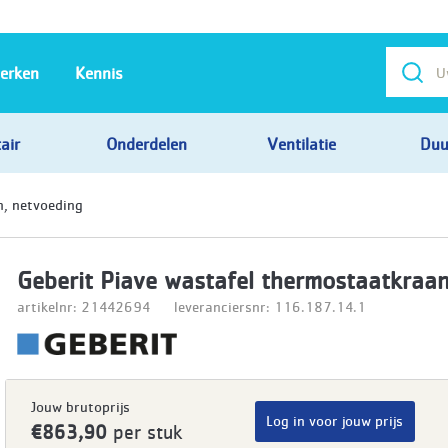
erken
Kennis
air
Onderdelen
Ventilatie
Duu
n, netvoeding
Geberit Piave wastafel thermostaatkraan
artikelnr: 21442694
leveranciersnr: 116.187.14.1
Jouw brutoprijs
Log in voor jouw prijs
€863,90
per stuk