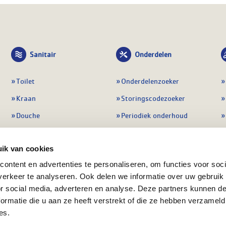
Sanitair
Onderdelen
Toilet
Onderdelenzoeker
Kraan
Storingscodezoeker
Douche
Periodiek onderhoud
Wastafel
Pompen
ik van cookies
Badmeubel
Regelapparatuur
ontent en advertenties te personaliseren, om functies voor soci
Afvoeren
Preventie & detectie
erkeer te analyseren. Ook delen we informatie over uw gebruik
Alle sanitair
Alle onderdelen
or social media, adverteren en analyse. Deze partners kunnen 
ormatie die u aan ze heeft verstrekt of die ze hebben verzameld
es.