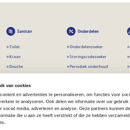
Sanitair
Onderdelen
Toilet
Onderdelenzoeker
Kraan
Storingscodezoeker
Douche
Periodiek onderhoud
Wastafel
Pompen
ik van cookies
Badmeubel
Regelapparatuur
ontent en advertenties te personaliseren, om functies voor soci
Afvoeren
Preventie & detectie
erkeer te analyseren. Ook delen we informatie over uw gebruik
Alle sanitair
Alle onderdelen
or social media, adverteren en analyse. Deze partners kunnen 
ormatie die u aan ze heeft verstrekt of die ze hebben verzameld
es.