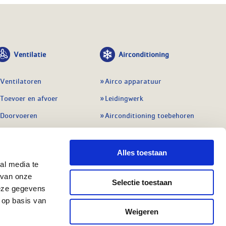
Ventilatie
Airconditioning
Ventilatoren
Airco apparatuur
Toevoer en afvoer
Leidingwerk
Doorvoeren
Airconditioning toebehoren
Balansventilatie WTW
Gereedschap en
meetapparatuur
Service & onderhoud
Alles toestaan
Service en onderhoud
al media te
Regelingen
 van onze
Regelapparatuur
Selectie toestaan
Alle ventilatie
deze gegevens
Alle koeling
 op basis van
Weigeren