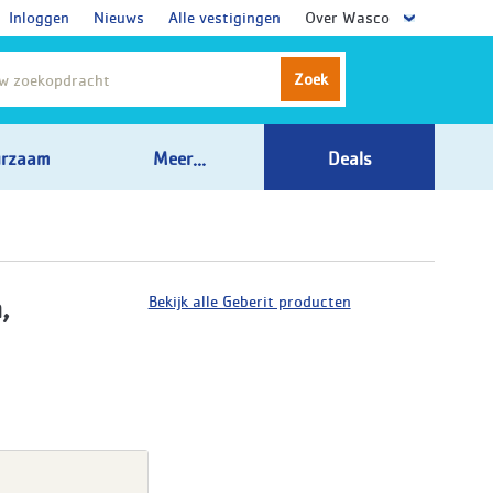
Inloggen
Nieuws
Alle vestigingen
Over Wasco
Zoek
rzaam
Meer...
Deals
Bekijk alle Geberit producten
,