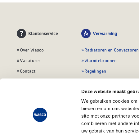
Klantenservice
Verwarming
Over Wasco
Radiatoren en Convectoren
Vacatures
Warmtebronnen
Contact
Regelingen
Wasco Nieuwsbrief
Vloerverwarming
Deze website maakt gebru
Vestigingen
Leidingwerk
We gebruiken cookies om c
Klant worden
Warmwatertoestellen
bieden en om ons websitev
Veelgestelde vragen
Alle verwarming
site met onze partners vo
combineren met andere inf
uw gebruik van hun servic