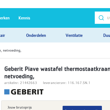
erken
Kennis
air
Onderdelen
Ventilatie
Duu
, netvoeding,
Geberit Piave wastafel thermostaatkraan
netvoeding,
artikelnr: 21442663
leveranciersnr: 116.167.SN.1
Jouw brutoprijs