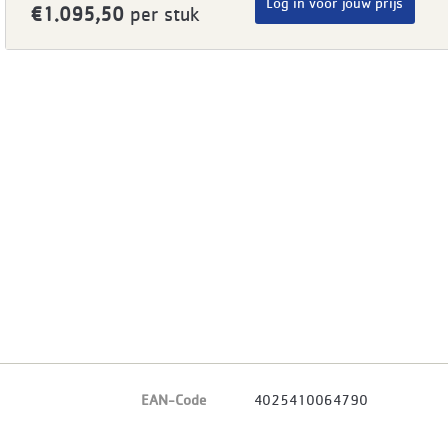
Log in voor jouw prijs
€1.095,50
per stuk
EAN-Code
4025410064790