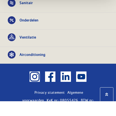
Sanitair
Onderdelen
Ventilatie
Airconditioning
Privacy statement
Algemene
voorwaarden
KvK nr: 08055426
BTW nr:
NL801603729B01
Copyright Ⓒ 2026
WASCO