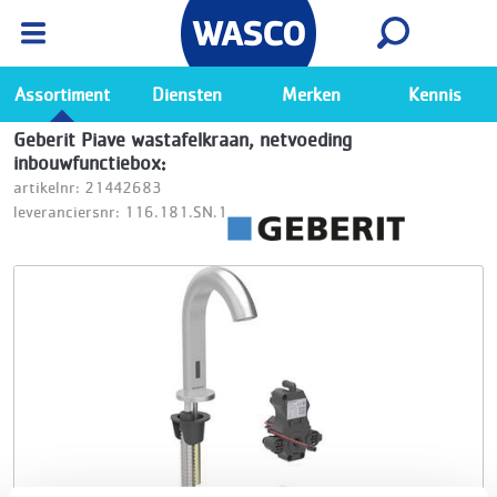
Wasco App
Bekijk
Ga naar de Wasco app
Assortiment
Diensten
Merken
Kennis
Geberit Piave wastafelkraan, netvoeding
inbouwfunctiebox:
artikelnr: 21442683
leveranciersnr: 116.181.SN.1