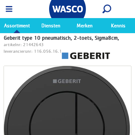
Wasco App
Bekijk
Ga naar de Wasco app
Assortiment
Diensten
Merken
Kennis
Geberit type 10 pneumatisch, 2-toets, Sigma8cm,
artikelnr: 21442643
leveranciersnr: 116.056.16.1