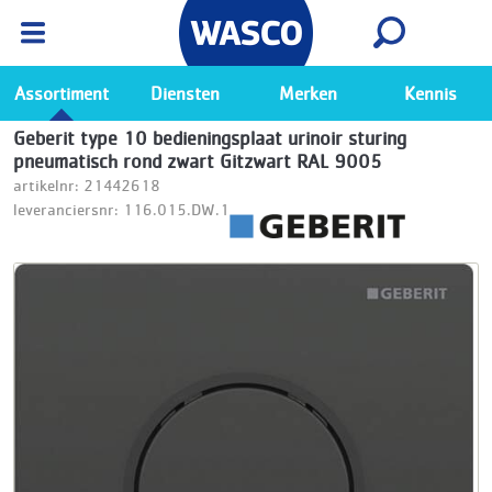
Wasco App
Bekijk
Ga naar de Wasco app
Assortiment
Diensten
Merken
Kennis
Geberit type 10 bedieningsplaat urinoir sturing
pneumatisch rond zwart Gitzwart RAL 9005
artikelnr: 21442618
leveranciersnr: 116.015.DW.1