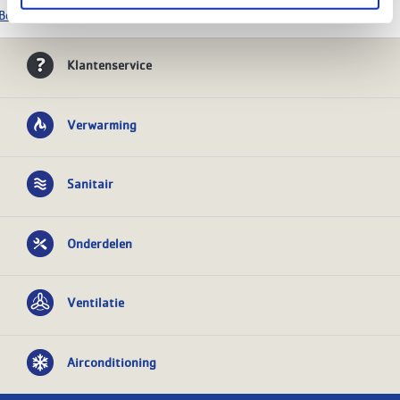
Bekijk alle Geberit producten
Klantenservice
Verwarming
Sanitair
Onderdelen
Ventilatie
Airconditioning