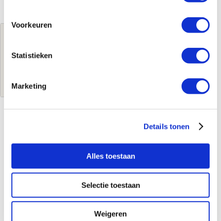
Voorkeuren
Jouw brutoprijs
€300,88
per stuk
Statistieken
Log in voor jouw prijs
Marketing
Details tonen
Kenmerken
Merk
Geberit
Alles toestaan
Leverancierscode
116.015.DW.1
EAN-Code
4025410703460
Selectie toestaan
Uitgebreide info
Weigeren