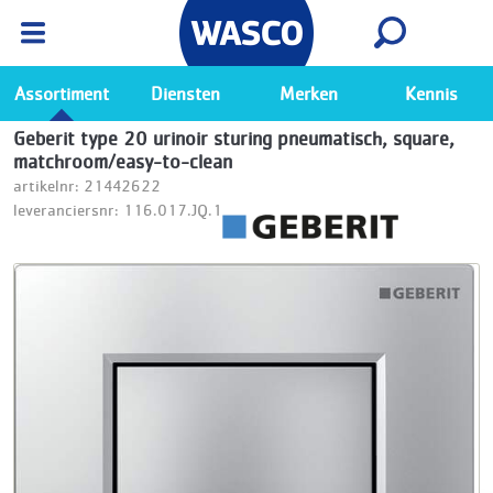
Wasco App
Bekijk
Ga naar de Wasco app
Assortiment
Diensten
Merken
Kennis
Geberit type 20 urinoir sturing pneumatisch, square,
matchroom/easy-to-clean
artikelnr: 21442622
leveranciersnr: 116.017.JQ.1