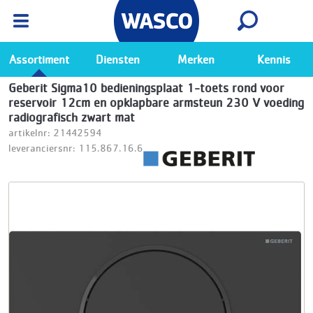
Wasco App
Bekijk
Ga naar de Wasco app
Assortiment
Diensten
Merken
Kennis
Geberit Sigma10 bedieningsplaat 1-toets rond voor
reservoir 12cm en opklapbare armsteun 230 V voeding
radiografisch zwart mat
artikelnr: 21442594
leveranciersnr: 115.867.16.6