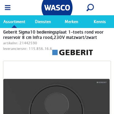
Wasco App
Bekijk
Ga naar de Wasco app
Assortiment
Diensten
Merken
Kennis
Geberit Sigma10 bedieningsplaat 1-toets rond voor
reservoir 8 cm Infra rood,230V matzwart/zwart
artikelnr: 21442590
leveranciersnr: 115.856.16.6