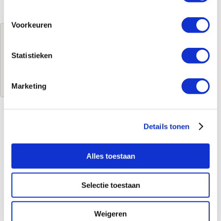
Voorkeuren
Jouw brutoprijs
€766,98
per stuk
Statistieken
Log in voor jouw prijs
Marketing
Details tonen
Kenmerken
Merk
Geberit
Alles toestaan
Leverancierscode
115.907.DW.6
EAN-Code
4025410703811
Selectie toestaan
Uitgebreide info
Weigeren