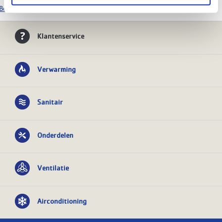
Bekijk alle Geberit producten
Klantenservice
Verwarming
Sanitair
Onderdelen
Ventilatie
Airconditioning