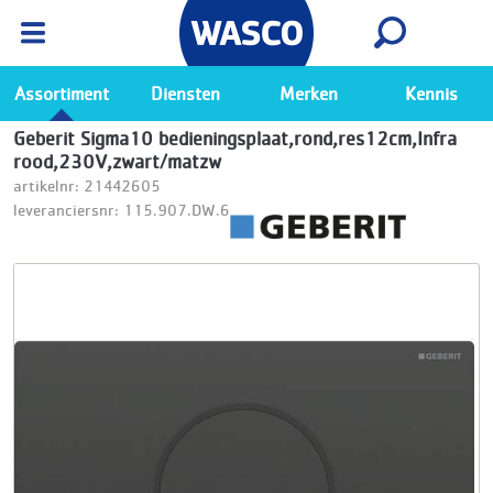
Wasco App
Bekijk
Ga naar de Wasco app
Assortiment
Diensten
Merken
Kennis
Geberit Sigma10 bedieningsplaat,rond,res12cm,Infra
rood,230V,zwart/matzw
artikelnr: 21442605
leveranciersnr: 115.907.DW.6