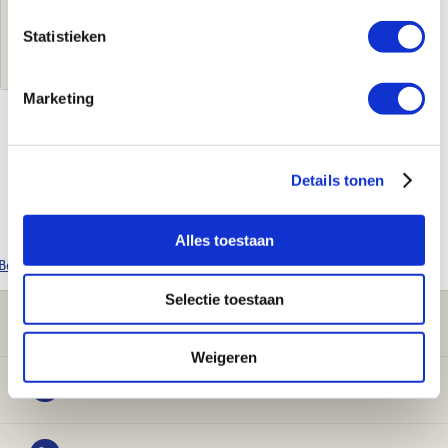
Statistieken
Log in voor jouw prijs
Marketing
Kenmerken
Details tonen
Merk
Girpi
Leverancierscode
GRSC756G
Alles toestaan
Bekijk alle Girpi producten
Selectie toestaan
Klantenservice
Weigeren
Verwarming