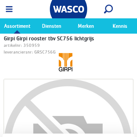
Wasco App
Bekijk
Ga naar de Wasco app
Assortiment
Diensten
Merken
Kennis
Girpi Girpi rooster tbv SC756 lichtgrijs
artikelnr: 350959
leveranciersnr: GRSC756G