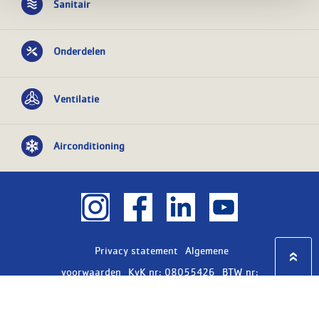
Sanitair
Onderdelen
Ventilatie
Airconditioning
Privacy statement
Algemene
voorwaarden
KvK nr: 08055426
BTW nr:
NL801603729B01
Copyright Ⓒ 2026
WASCO