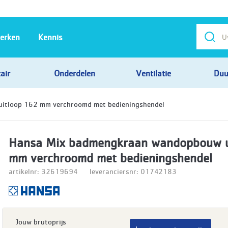
erken
Kennis
air
Onderdelen
Ventilatie
Duu
itloop 162 mm verchroomd met bedieningshendel
Hansa Mix badmengkraan wandopbouw u
mm verchroomd met bedieningshendel
artikelnr: 32619694
leveranciersnr: 01742183
Jouw brutoprijs