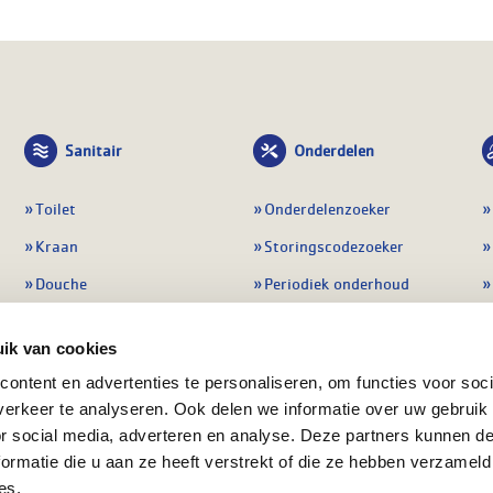
Sanitair
Onderdelen
Toilet
Onderdelenzoeker
Kraan
Storingscodezoeker
Douche
Periodiek onderhoud
Wastafel
Pompen
ik van cookies
Badmeubel
Regelapparatuur
ontent en advertenties te personaliseren, om functies voor soci
Afvoeren
Preventie & detectie
erkeer te analyseren. Ook delen we informatie over uw gebruik
Alle sanitair
Alle onderdelen
or social media, adverteren en analyse. Deze partners kunnen 
ormatie die u aan ze heeft verstrekt of die ze hebben verzameld
es.