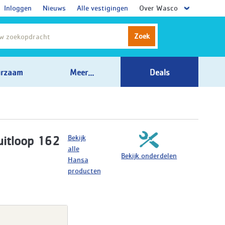
Inloggen
Nieuws
Alle vestigingen
Over Wasco
Zoek
rzaam
Meer...
Deals
Bekijk
itloop 162
alle
Bekijk onderdelen
Hansa
producten