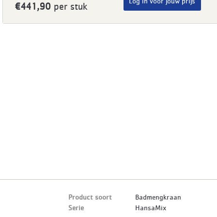
Log in voor jouw prijs
€441,90
per stuk
Product soort
Badmengkraan
Serie
HansaMix