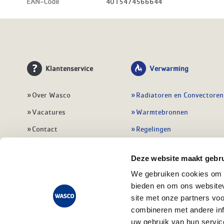
EAN-Code
4015474566644
Klantenservice
Verwarming
Over Wasco
Radiatoren en Convectoren
Vacatures
Warmtebronnen
Contact
Regelingen
Wasco Nieuwsbrief
Vloerverwarming
Deze website maakt gebru
Vestigingen
Leidingwerk
We gebruiken cookies om c
Klant worden
Warmwatertoestellen
bieden en om ons websitev
Veelgestelde vragen
Alle verwarming
site met onze partners vo
combineren met andere inf
uw gebruik van hun servic