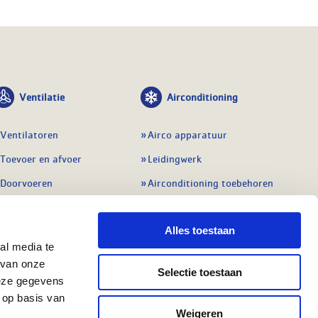
Ventilatie
Airconditioning
Ventilatoren
Airco apparatuur
Toevoer en afvoer
Leidingwerk
Doorvoeren
Airconditioning toebehoren
Balansventilatie WTW
Gereedschap en
meetapparatuur
Alles toestaan
Service & onderhoud
Service en onderhoud
al media te
Regelingen
 van onze
Regelapparatuur
Selectie toestaan
Alle ventilatie
deze gegevens
Alle koeling
 op basis van
Weigeren