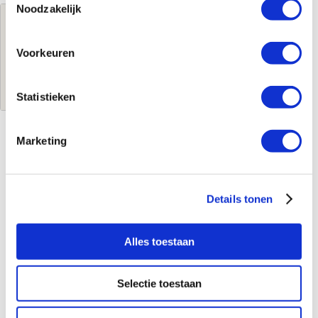
Noodzakelijk
Jouw brutoprijs
€508,50
per stuk
Voorkeuren
Log in voor jouw prijs
Statistieken
Marketing
Kenmerken
Merk
Hansa
Details tonen
Leverancierscode
52472277
EAN-Code
4015474261273
Product soort
Wastafelmengkraan
Alles toestaan
Serie
HansaVantis Style
Kleur
Chroom
Aansluiting
2x slang
Selectie toestaan
Aansluitmaat
3/8"
Bediening
1-greeps