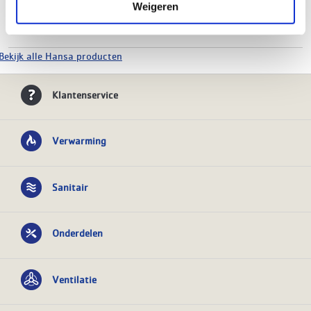
Weigeren
Montagewijze
Staand
toon meer kenmerken
Bekijk alle Hansa producten
Klantenservice
Verwarming
Sanitair
Onderdelen
Ventilatie