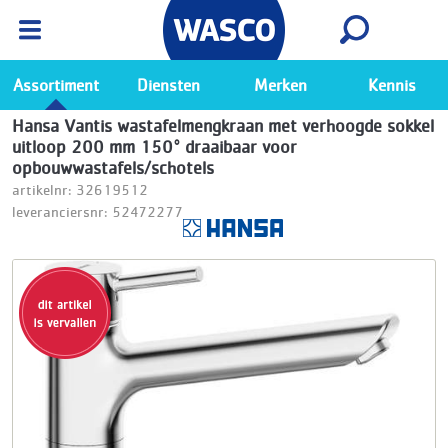
Wasco App
Bekijk
Ga naar de Wasco app
Assortiment
Diensten
Merken
Kennis
Hansa Vantis wastafelmengkraan met verhoogde sokkel
uitloop 200 mm 150° draaibaar voor
opbouwwastafels/schotels
artikelnr: 32619512
leveranciersnr: 52472277