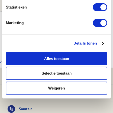
Log in voor jouw prijs
Statistieken
Marketing
Kenmerken
Merk
Hansgrohe
Details tonen
Leverancierscode
41775670
EAN-Code
4059625296882
Alles toestaan
Bekijk alle Hansgrohe producten
Selectie toestaan
Klantenservice
Weigeren
Verwarming
Sanitair