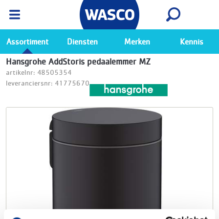
Wasco App
Bekijk
Ga naar de Wasco app
Assortiment
Diensten
Merken
Kennis
Hansgrohe AddStoris pedaalemmer MZ
artikelnr: 48505354
leveranciersnr: 41775670