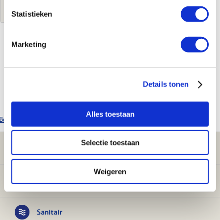
Log in voor jouw prijs
Statistieken
Marketing
Kenmerken
Merk
Hansgrohe
Details tonen
Leverancierscode
41741670
EAN-Code
4059625296837
Alles toestaan
Bekijk alle Hansgrohe producten
Selectie toestaan
Klantenservice
Weigeren
Verwarming
Sanitair