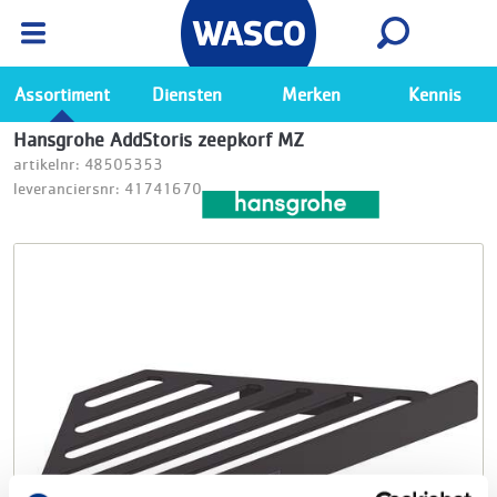
Wasco App
Bekijk
Ga naar de Wasco app
Assortiment
Diensten
Merken
Kennis
Hansgrohe AddStoris zeepkorf MZ
artikelnr: 48505353
leveranciersnr: 41741670