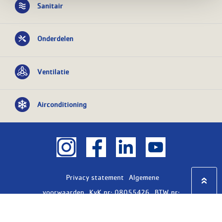
Sanitair
Onderdelen
Ventilatie
Airconditioning
Privacy statement
Algemene
voorwaarden
KvK nr: 08055426
BTW nr:
NL801603729B01
Copyright Ⓒ 2026
WASCO