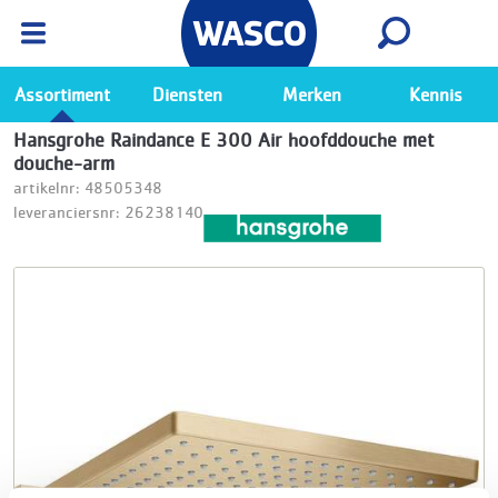
Wasco App
Bekijk
Ga naar de Wasco app
Assortiment
Diensten
Merken
Kennis
Hansgrohe Raindance E 300 Air hoofddouche met
douche-arm
artikelnr: 48505348
leveranciersnr: 26238140