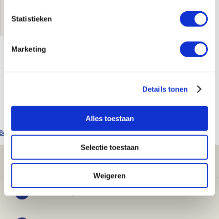
Log in voor jouw prijs
Statistieken
Marketing
Kenmerken
Merk
Hansgrohe
Details tonen
Leverancierscode
26238140
EAN-Code
4059625230718
Alles toestaan
Bekijk alle Hansgrohe producten
Selectie toestaan
Klantenservice
Weigeren
Verwarming