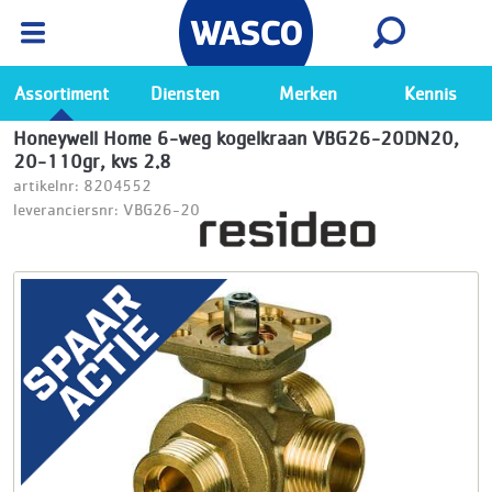
Wasco App
Bekijk
Ga naar de Wasco app
Assortiment
Diensten
Merken
Kennis
Honeywell Home 6-weg kogelkraan VBG26-20DN20,
20-110gr, kvs 2.8
artikelnr: 8204552
leveranciersnr: VBG26-20