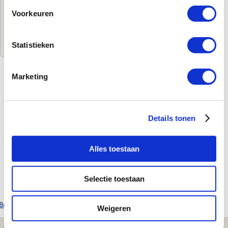
€274,00
per stuk
Voorkeuren
Log in voor jouw prijs
Statistieken
Marketing
Kenmerken
Merk
Honeywell Home
Details tonen
Leverancierscode
VBG26-20
EAN-Code
5059087016522
Product soort
Kogelkraan
Alles toestaan
Selectie toestaan
Uitgebreide info
Bekijk alle Honeywell Home producten
Weigeren