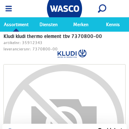
Wasco App
Bekijk
Ga naar de Wasco app
Assortiment
Diensten
Merken
Kennis
Kludi kludi thermo element tbv 7370800-00
artikelnr: 35912343
leveranciersnr: 7370800-00