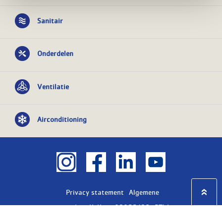
Sanitair
Onderdelen
Ventilatie
Airconditioning
Privacy statement
Algemene
voorwaarden
KvK nr: 08055426
BTW nr:
NL801603729B01
Copyright Ⓒ 2026