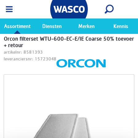
Wasco App
Bekijk
Ga naar de Wasco app
Assortiment
Diensten
Merken
Kennis
Orcon filterset WTU-600-EC-E/IE Coarse 50% toevoer
+ retour
artikelnr: 8581393
leveranciersnr: 15723048