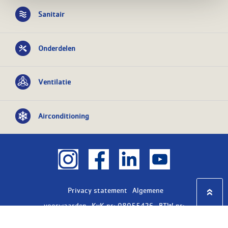
Sanitair
Onderdelen
Ventilatie
Airconditioning
Privacy statement
Algemene
voorwaarden
KvK nr: 08055426
BTW nr:
NL801603729B01
Copyright Ⓒ 2026