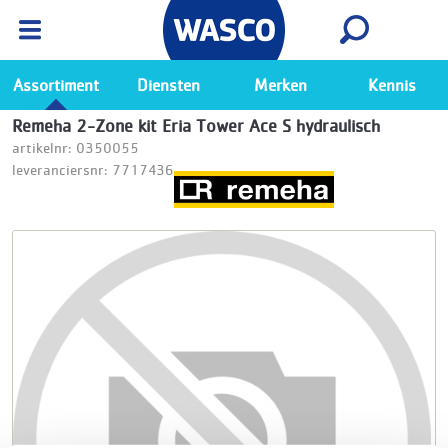
Wasco App
Bekijk
Ga naar de Wasco app
Assortiment
Diensten
Merken
Kennis
Remeha 2-Zone kit Eria Tower Ace S hydraulisch
artikelnr: 0350055
leveranciersnr: 7717436