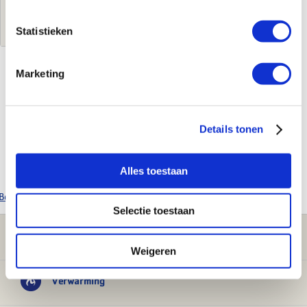
Log in voor jouw prijs
Statistieken
Marketing
Kenmerken
Merk
Remeha
Details tonen
Leverancierscode
7717436
EAN-Code
3661238743045
Product soort
Aansluitset
Alles toestaan
Bekijk alle Remeha producten
Selectie toestaan
Klantenservice
Weigeren
Verwarming