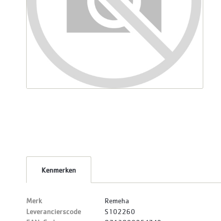
Kenmerken
Merk
Remeha
Leverancierscode
S102260