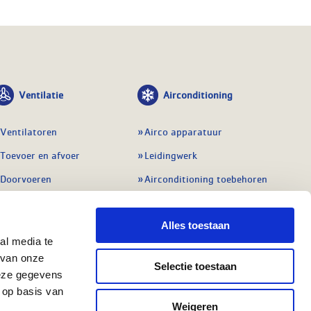
Ventilatie
Airconditioning
Ventilatoren
Airco apparatuur
Toevoer en afvoer
Leidingwerk
Doorvoeren
Airconditioning toebehoren
Balansventilatie WTW
Gereedschap en
meetapparatuur
Alles toestaan
Service & onderhoud
Service en onderhoud
al media te
Regelingen
 van onze
Regelapparatuur
Selectie toestaan
Alle ventilatie
deze gegevens
Alle koeling
 op basis van
Weigeren