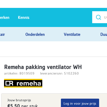
erken
Kennis
air
Onderdelen
Ventilatie
Duu
Remeha pakking ventilator WH
artikelnr: 8019509
leveranciersnr: S102260
Jouw brutoprijs
Log in voor jouw prijs
€5,50
per stuk