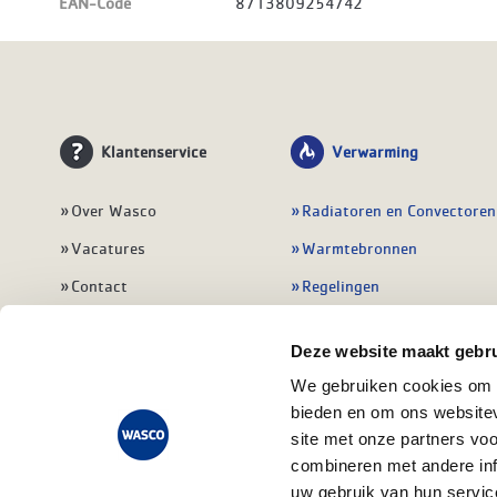
EAN-Code
8713809254742
Klantenservice
Verwarming
Over Wasco
Radiatoren en Convectoren
Vacatures
Warmtebronnen
Contact
Regelingen
Wasco Nieuwsbrief
Vloerverwarming
Deze website maakt gebru
Vestigingen
Leidingwerk
We gebruiken cookies om c
Klant worden
Warmwatertoestellen
bieden en om ons websitev
Veelgestelde vragen
Alle verwarming
site met onze partners vo
combineren met andere inf
uw gebruik van hun servic