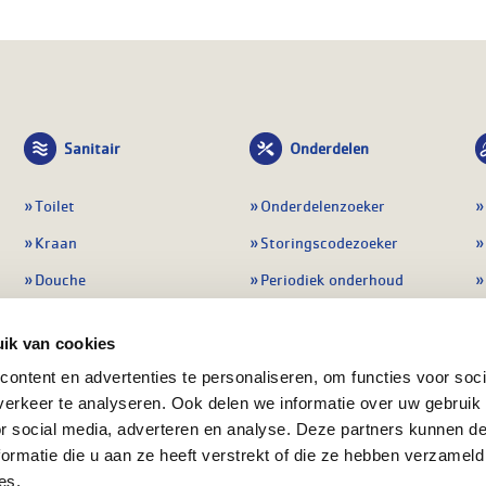
Sanitair
Onderdelen
Toilet
Onderdelenzoeker
Kraan
Storingscodezoeker
Douche
Periodiek onderhoud
Wastafel
Pompen
ik van cookies
Badmeubel
Regelapparatuur
ontent en advertenties te personaliseren, om functies voor soci
Afvoeren
Preventie & detectie
erkeer te analyseren. Ook delen we informatie over uw gebruik
Alle sanitair
Alle onderdelen
or social media, adverteren en analyse. Deze partners kunnen 
ormatie die u aan ze heeft verstrekt of die ze hebben verzameld
es.