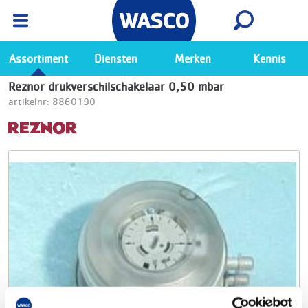
Wasco App
Bekijk
Ga naar de Wasco app
Assortiment
Diensten
Merken
Kennis
Reznor drukverschilschakelaar 0,50 mbar
artikelnr: 8860190