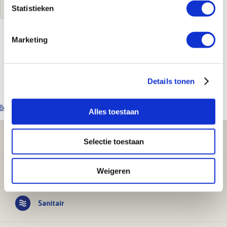
Statistieken
Marketing
Kenmerken
Merk
Reznor
Details tonen
Product soort
Drukverschilschakelaar
Bekijk alle Reznor producten
Alles toestaan
Klantenservice
Selectie toestaan
Verwarming
Weigeren
Sanitair