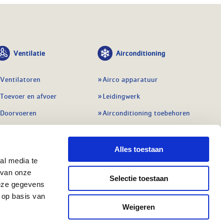
Ventilatie
Airconditioning
Ventilatoren
Airco apparatuur
Toevoer en afvoer
Leidingwerk
Doorvoeren
Airconditioning toebehoren
Balansventilatie WTW
Gereedschap en
meetapparatuur
Service & onderhoud
Alles toestaan
Service en onderhoud
al media te
Regelingen
 van onze
Regelapparatuur
Selectie toestaan
Alle ventilatie
deze gegevens
Alle koeling
 op basis van
Weigeren