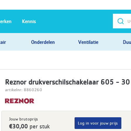
erken
Kennis
air
Onderdelen
Ventilatie
Duu
Reznor drukverschilschakelaar 605 - 30
artikelnr: 8860260
Jouw brutoprijs
Log in voor jouw prijs
€30,00
per stuk