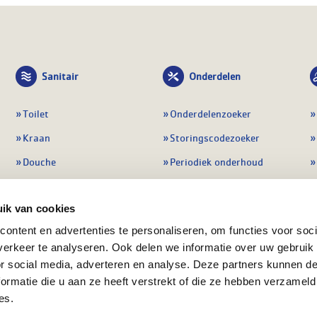
Sanitair
Onderdelen
Toilet
Onderdelenzoeker
Kraan
Storingscodezoeker
Douche
Periodiek onderhoud
Wastafel
Pompen
ik van cookies
Badmeubel
Regelapparatuur
ontent en advertenties te personaliseren, om functies voor soci
Afvoeren
Preventie & detectie
erkeer te analyseren. Ook delen we informatie over uw gebruik
Alle sanitair
Alle onderdelen
or social media, adverteren en analyse. Deze partners kunnen 
ormatie die u aan ze heeft verstrekt of die ze hebben verzameld
es.