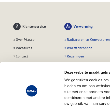
Klantenservice
Verwarming
Over Wasco
Radiatoren en Convectoren
Vacatures
Warmtebronnen
Contact
Regelingen
Wasco Nieuwsbrief
Vloerverwarming
Deze website maakt gebru
Vestigingen
Leidingwerk
We gebruiken cookies om c
Klant worden
Warmwatertoestellen
bieden en om ons websitev
Veelgestelde vragen
Alle verwarming
site met onze partners vo
combineren met andere inf
uw gebruik van hun servic