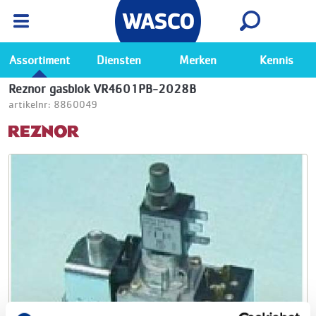
Wasco App
Bekijk
Ga naar de Wasco app
Assortiment
Diensten
Merken
Kennis
Reznor gasblok VR4601PB-2028B
artikelnr: 8860049