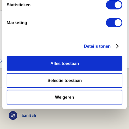
Statistieken
Marketing
Kenmerken
Merk
Reznor
Details tonen
Product soort
Ontstekingselektrode
Bekijk alle Reznor producten
Alles toestaan
Klantenservice
Selectie toestaan
Verwarming
Weigeren
Sanitair