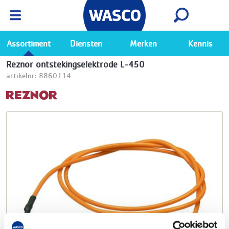
Wasco App
Bekijk
Ga naar de Wasco app
Assortiment
Diensten
Merken
Kennis
Reznor ontstekingselektrode L-450
artikelnr: 8860114