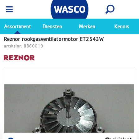
Wasco App
Bekijk
Ga naar de Wasco app
Assortiment
Diensten
Merken
Kennis
Reznor rookgasventilatormotor ET2543W
artikelnr: 8860019