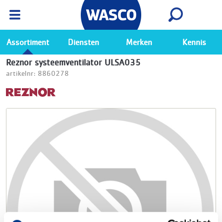
Wasco App
Bekijk
Ga naar de Wasco app
Assortiment
Diensten
Merken
Kennis
Reznor systeemventilator ULSA035
artikelnr: 8860278