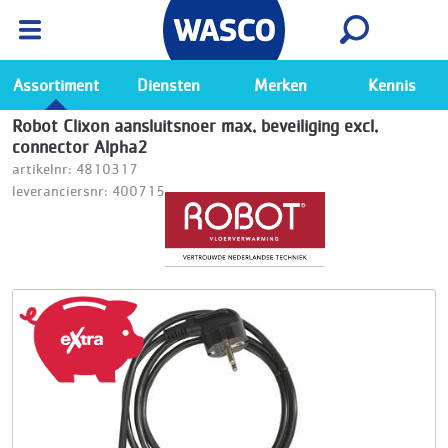
Wasco App
Bekijk
Ga naar de Wasco app
Assortiment
Diensten
Merken
Kennis
Robot Clixon aansluitsnoer max. beveiliging excl.
connector Alpha2
artikelnr: 4810317
leveranciersnr: 400715