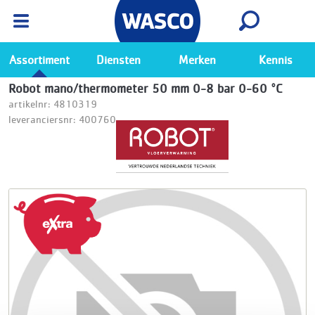
Wasco App
Bekijk
Ga naar de Wasco app
Assortiment
Diensten
Merken
Kennis
Robot mano/thermometer 50 mm 0-8 bar 0-60 °C
artikelnr: 4810319
leveranciersnr: 400760