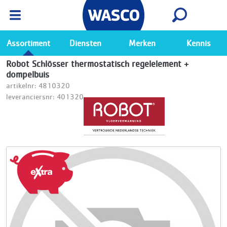
Wasco App
Bekijk
Ga naar de Wasco app
Assortiment
Diensten
Merken
Kennis
Robot Schlösser thermostatisch regelelement +
dompelbuis
artikelnr: 4810320
leveranciersnr: 401320