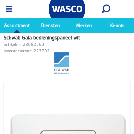
Wasco App
Bekijk
Ga naar de Wasco app
Assortiment
Diensten
Merken
Kennis
Schwab Gala bedieningspaneel wit
artikelnr: 28682363
leveranciersnr: 223792