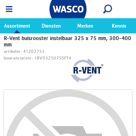
Wasco App
Bekijk
Ga naar de Wasco app
Assortiment
Diensten
Merken
Kennis
R-Vent buisrooster instelbaar 325 x 75 mm, 300-400
mm
artikelnr: 41202753
leveranciersnr: 1RV0325075SFT4