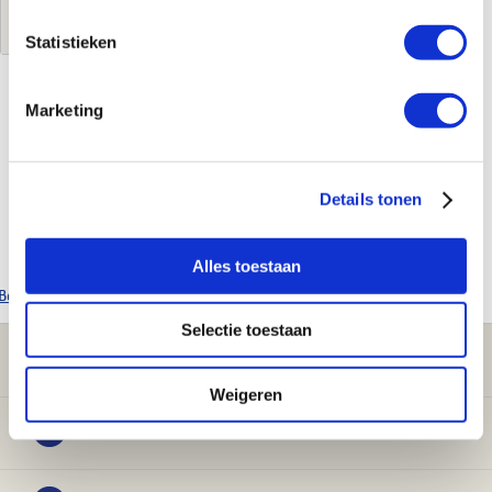
Log in voor jouw prijs
Statistieken
Marketing
Kenmerken
Merk
Stiebel Eltron
Leverancierscode
235233
Details tonen
EAN-Code
4017212352335
Product soort
Filterset
Alles toestaan
Bekijk alle Stiebel Eltron producten
Selectie toestaan
Klantenservice
Weigeren
Verwarming