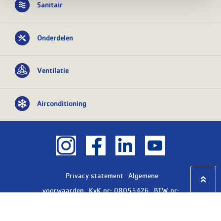
Sanitair
Onderdelen
Ventilatie
Airconditioning
Privacy statement
Algemene
voorwaarden
KvK nr: 08055426
BTW nr:
NL801603729B01
Copyright Ⓒ 2026
WASCO