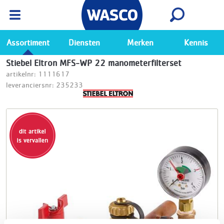
Wasco App
Bekijk
Ga naar de Wasco app
Assortiment
Diensten
Merken
Kennis
Stiebel Eltron MFS-WP 22 manometerfilterset
artikelnr: 1111617
leveranciersnr: 235233