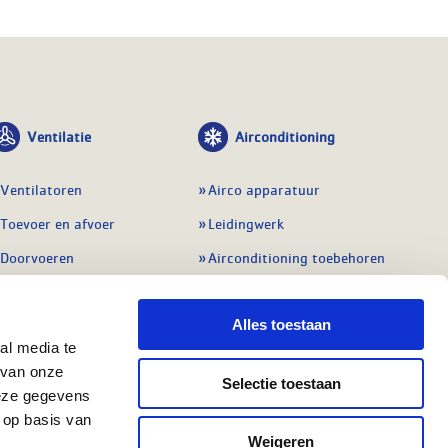
Ventilatie
Airconditioning
Ventilatoren
Airco apparatuur
Toevoer en afvoer
Leidingwerk
Doorvoeren
Airconditioning toebehoren
Balansventilatie WTW
Gereedschap en
meetapparatuur
Alles toestaan
Service & onderhoud
Service en onderhoud
al media te
Regelingen
 van onze
Regelapparatuur
Selectie toestaan
Alle ventilatie
deze gegevens
Alle koeling
 op basis van
Weigeren