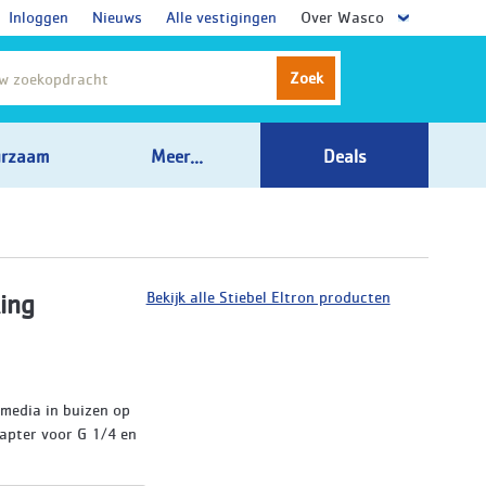
Inloggen
Nieuws
Alle vestigingen
Over Wasco
Zoek
rzaam
Meer...
Deals
Bekijk alle Stiebel Eltron producten
ing
media in buizen op
apter voor G 1/4 en