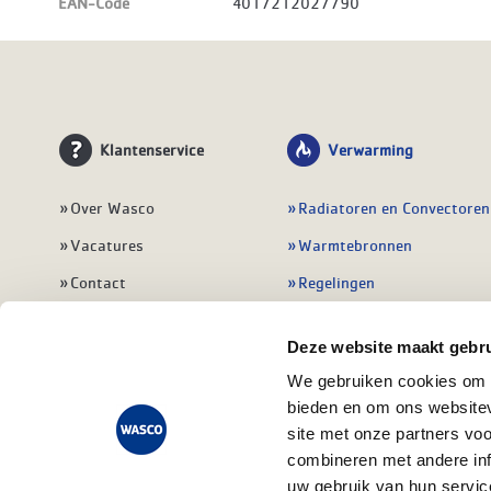
EAN-Code
4017212027790
Klantenservice
Verwarming
Over Wasco
Radiatoren en Convectoren
Vacatures
Warmtebronnen
Contact
Regelingen
Wasco Nieuwsbrief
Vloerverwarming
Deze website maakt gebru
Vestigingen
Leidingwerk
We gebruiken cookies om c
Klant worden
Warmwatertoestellen
bieden en om ons websitev
Veelgestelde vragen
Alle verwarming
site met onze partners vo
combineren met andere inf
uw gebruik van hun servic