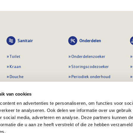
Sanitair
Onderdelen
Toilet
Onderdelenzoeker
Kraan
Storingscodezoeker
Douche
Periodiek onderhoud
Wastafel
Pompen
ik van cookies
Badmeubel
Regelapparatuur
ontent en advertenties te personaliseren, om functies voor soci
Afvoeren
Preventie & detectie
erkeer te analyseren. Ook delen we informatie over uw gebruik
Alle sanitair
Alle onderdelen
or social media, adverteren en analyse. Deze partners kunnen 
ormatie die u aan ze heeft verstrekt of die ze hebben verzameld
es.