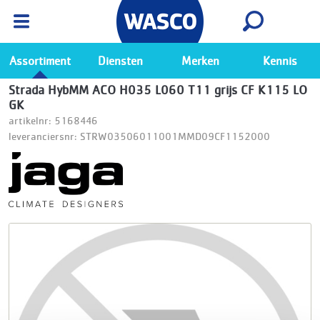
Wasco App
Bekijk
Ga naar de Wasco app
Assortiment
Diensten
Merken
Kennis
Strada HybMM ACO H035 L060 T11 grijs CF K115 LO
GK
artikelnr: 5168446
leveranciersnr: STRW03506011001MMD09CF1152000