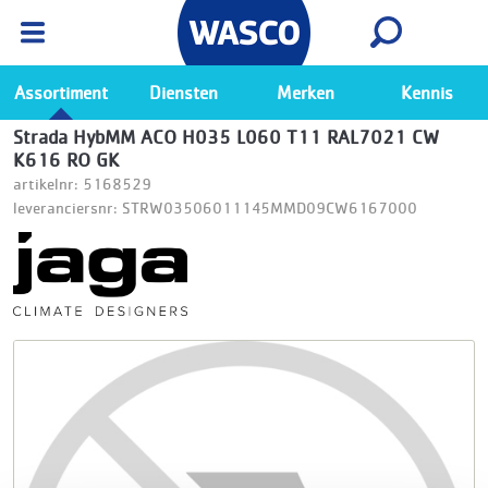
Wasco App
Bekijk
Ga naar de Wasco app
Assortiment
Diensten
Merken
Kennis
Strada HybMM ACO H035 L060 T11 RAL7021 CW
K616 RO GK
artikelnr: 5168529
leveranciersnr: STRW03506011145MMD09CW6167000