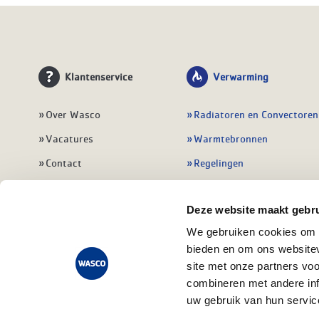
Klantenservice
Verwarming
Over Wasco
Radiatoren en Convectoren
Vacatures
Warmtebronnen
Contact
Regelingen
Wasco Nieuwsbrief
Vloerverwarming
Deze website maakt gebru
Vestigingen
Leidingwerk
We gebruiken cookies om c
Klant worden
Warmwatertoestellen
bieden en om ons websitev
Veelgestelde vragen
Alle verwarming
site met onze partners vo
combineren met andere inf
uw gebruik van hun servic