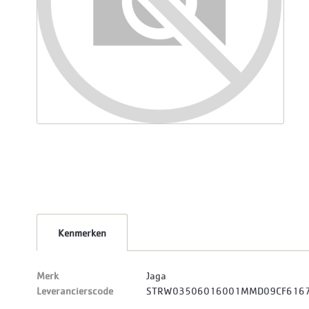
Kenmerken
Merk
Jaga
Leverancierscode
STRW03506016001MMD09CF616