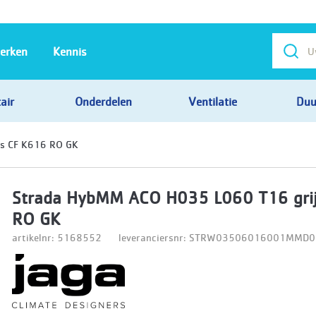
erken
Kennis
air
Onderdelen
Ventilatie
Duu
s CF K616 RO GK
Strada HybMM ACO H035 L060 T16 gri
RO GK
artikelnr: 5168552
leveranciersnr: STRW03506016001MMD