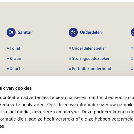
Sanitair
Onderdelen
Toilet
Onderdelenzoeker
Kraan
Storingscodezoeker
Douche
Periodiek onderhoud
Wastafel
Pompen
ik van cookies
Badmeubel
Regelapparatuur
ontent en advertenties te personaliseren, om functies voor soci
Afvoeren
Preventie & detectie
erkeer te analyseren. Ook delen we informatie over uw gebruik
Alle sanitair
Alle onderdelen
or social media, adverteren en analyse. Deze partners kunnen 
ormatie die u aan ze heeft verstrekt of die ze hebben verzameld
es.