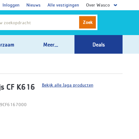
Inloggen
Nieuws
Alle vestigingen
Over Wasco
Zoek
rzaam
Meer...
Deals
Bekijk alle Jaga producten
js CF K616
09CF6167000