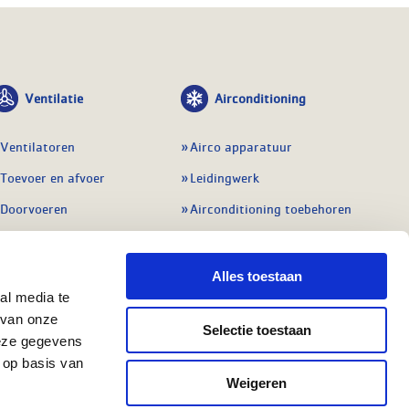
Ventilatie
Airconditioning
Ventilatoren
Airco apparatuur
Toevoer en afvoer
Leidingwerk
Doorvoeren
Airconditioning toebehoren
Balansventilatie WTW
Gereedschap en
meetapparatuur
Service & onderhoud
Alles toestaan
Service en onderhoud
al media te
Regelingen
 van onze
Regelapparatuur
Selectie toestaan
Alle ventilatie
deze gegevens
Alle koeling
 op basis van
Weigeren