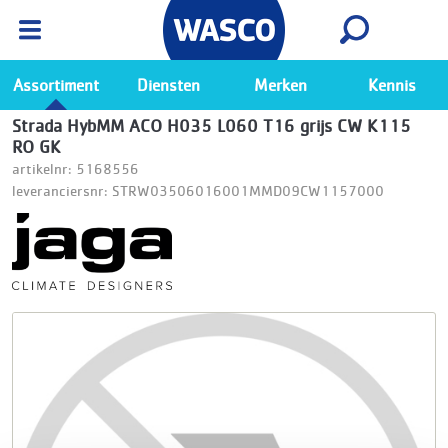
Wasco App
Bekijk
Ga naar de Wasco app
Assortiment
Diensten
Merken
Kennis
Strada HybMM ACO H035 L060 T16 grijs CW K115
RO GK
artikelnr: 5168556
leveranciersnr: STRW03506016001MMD09CW1157000