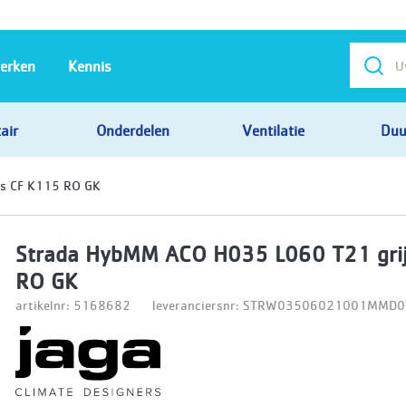
erken
Kennis
air
Onderdelen
Ventilatie
Duu
s CF K115 RO GK
Strada HybMM ACO H035 L060 T21 gri
RO GK
artikelnr: 5168682
leveranciersnr: STRW03506021001MMD