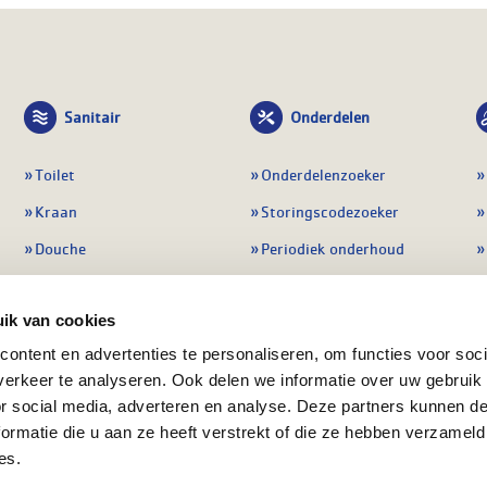
Sanitair
Onderdelen
Toilet
Onderdelenzoeker
Kraan
Storingscodezoeker
Douche
Periodiek onderhoud
Wastafel
Pompen
ik van cookies
Badmeubel
Regelapparatuur
ontent en advertenties te personaliseren, om functies voor soci
Afvoeren
Preventie & detectie
erkeer te analyseren. Ook delen we informatie over uw gebruik
Alle sanitair
Alle onderdelen
or social media, adverteren en analyse. Deze partners kunnen 
ormatie die u aan ze heeft verstrekt of die ze hebben verzameld
es.