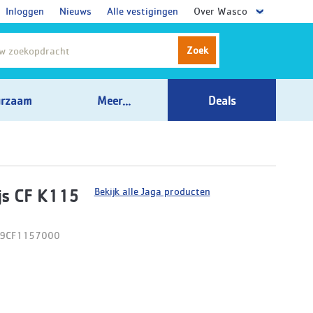
Inloggen
Nieuws
Alle vestigingen
Over Wasco
Zoek
rzaam
Meer...
Deals
Bekijk alle Jaga producten
js CF K115
09CF1157000