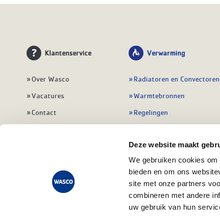
Klantenservice
Verwarming
Over Wasco
Radiatoren en Convectoren
Vacatures
Warmtebronnen
Contact
Regelingen
Wasco Nieuwsbrief
Vloerverwarming
Deze website maakt gebru
Vestigingen
Leidingwerk
We gebruiken cookies om c
Klant worden
Warmwatertoestellen
bieden en om ons websitev
Veelgestelde vragen
Alle verwarming
site met onze partners vo
combineren met andere inf
uw gebruik van hun servic