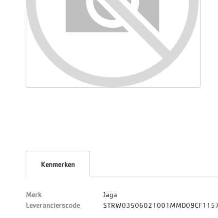
Kenmerken
Merk
Jaga
Leverancierscode
STRW03506021001MMD09CF115