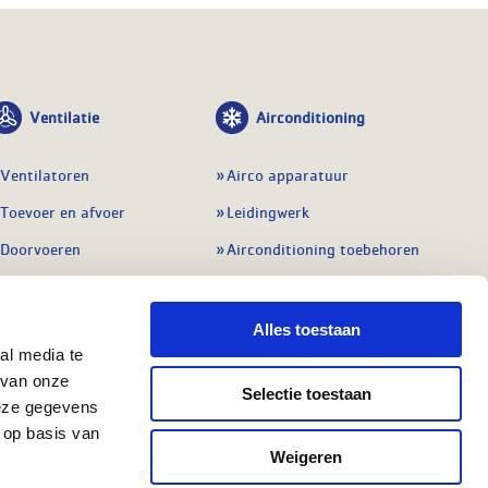
Ventilatie
Airconditioning
Ventilatoren
Airco apparatuur
Toevoer en afvoer
Leidingwerk
Doorvoeren
Airconditioning toebehoren
Balansventilatie WTW
Gereedschap en
meetapparatuur
Service & onderhoud
Alles toestaan
Service en onderhoud
al media te
Regelingen
 van onze
Regelapparatuur
Selectie toestaan
Alle ventilatie
deze gegevens
Alle koeling
 op basis van
Weigeren