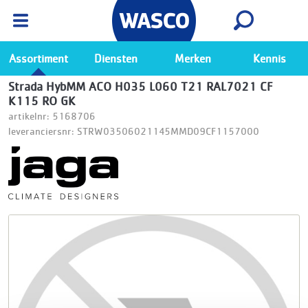
Wasco App
Bekijk
Ga naar de Wasco app
Assortiment
Diensten
Merken
Kennis
Strada HybMM ACO H035 L060 T21 RAL7021 CF
K115 RO GK
artikelnr: 5168706
leveranciersnr: STRW03506021145MMD09CF1157000