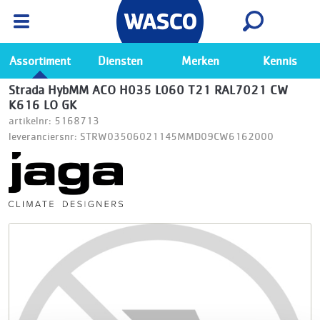
Wasco App
Bekijk
Ga naar de Wasco app
Assortiment
Diensten
Merken
Kennis
Strada HybMM ACO H035 L060 T21 RAL7021 CW
K616 LO GK
artikelnr: 5168713
leveranciersnr: STRW03506021145MMD09CW6162000