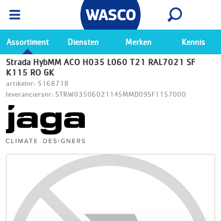
Wasco App
Bekijk
Ga naar de Wasco app
Assortiment
Diensten
Merken
Kennis
Strada HybMM ACO H035 L060 T21 RAL7021 SF
K115 RO GK
artikelnr: 5168718
leveranciersnr: STRW03506021145MMD09SF1157000