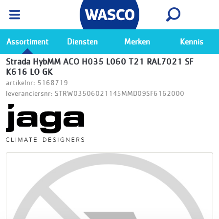
Wasco App
Bekijk
Ga naar de Wasco app
Assortiment
Diensten
Merken
Kennis
Strada HybMM ACO H035 L060 T21 RAL7021 SF
K616 LO GK
artikelnr: 5168719
leveranciersnr: STRW03506021145MMD09SF6162000