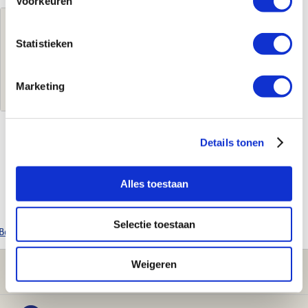
Voorkeuren
Jouw brutoprijs
€979,00
per stuk
Statistieken
Log in voor jouw prijs
Marketing
Details tonen
Kenmerken
Merk
Jaga
Alles toestaan
Leverancierscode
STRW03506021145MMD09SF6202000
Selectie toestaan
Bekijk alle Jaga producten
Weigeren
Klantenservice