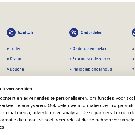
Sanitair
Onderdelen
Toilet
Onderdelenzoeker
Kraan
Storingscodezoeker
Douche
Periodiek onderhoud
Wastafel
Pompen
ik van cookies
Badmeubel
Regelapparatuur
ontent en advertenties te personaliseren, om functies voor soci
Afvoeren
Preventie & detectie
erkeer te analyseren. Ook delen we informatie over uw gebruik
Alle sanitair
Alle onderdelen
or social media, adverteren en analyse. Deze partners kunnen 
ormatie die u aan ze heeft verstrekt of die ze hebben verzameld
es.