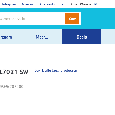
Inloggen
Nieuws
Alle vestigingen
Over Wasco
Zoek
rzaam
Meer...
Deals
Bekijk alle Jaga producten
AL7021 SW
D09SW6207000