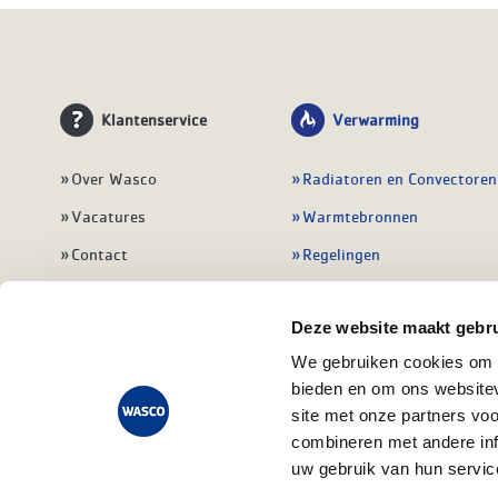
Klantenservice
Verwarming
Over Wasco
Radiatoren en Convectoren
Vacatures
Warmtebronnen
Contact
Regelingen
Wasco Nieuwsbrief
Vloerverwarming
Deze website maakt gebru
Vestigingen
Leidingwerk
We gebruiken cookies om c
Klant worden
Warmwatertoestellen
bieden en om ons websitev
Veelgestelde vragen
Alle verwarming
site met onze partners vo
combineren met andere inf
uw gebruik van hun servic