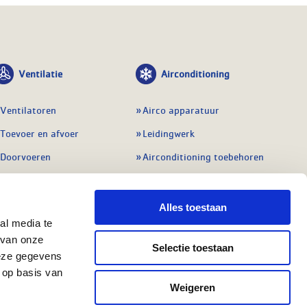
Ventilatie
Airconditioning
Ventilatoren
Airco apparatuur
Toevoer en afvoer
Leidingwerk
Doorvoeren
Airconditioning toebehoren
Balansventilatie WTW
Gereedschap en
meetapparatuur
Service & onderhoud
Alles toestaan
Service en onderhoud
al media te
Regelingen
 van onze
Regelapparatuur
Selectie toestaan
Alle ventilatie
deze gegevens
Alle koeling
 op basis van
Weigeren