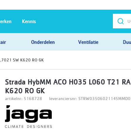
erken
Kennis
air
Onderdelen
Ventilatie
Duu
L7021 SW K620 RO GK
Strada HybMM ACO H035 L060 T21 R
K620 RO GK
artikelnr: 5168728
leveranciersnr: STRW03506021145MM