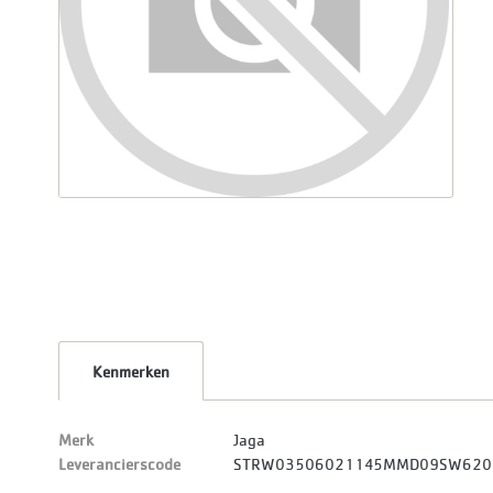
Kenmerken
Merk
Jaga
Leverancierscode
STRW03506021145MMD09SW620