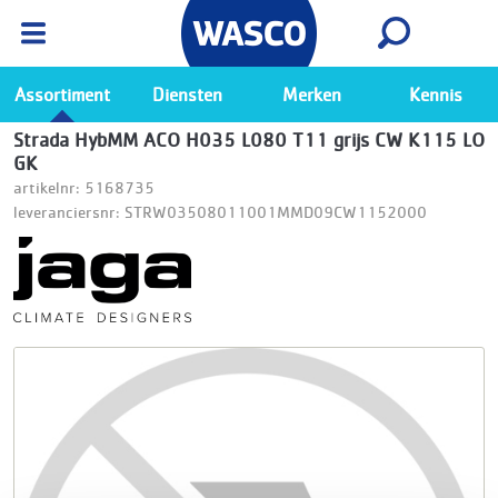
Wasco App
Bekijk
Ga naar de Wasco app
Assortiment
Diensten
Merken
Kennis
Strada HybMM ACO H035 L080 T11 grijs CW K115 LO
GK
artikelnr: 5168735
leveranciersnr: STRW03508011001MMD09CW1152000